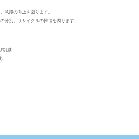
い、意識の向上を図ります。
ミの分別、リサイクルの推進を図ります。
び削減
化